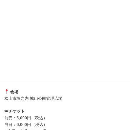
広場にて開催される
「ほろよいフェスタ2025」
に参加することとなりました。
愛媛県内の酒蔵が集まり、愛媛さくらひめシリーズの試飲販売を
行う特別な一夜です。
地元の美味しい屋台グルメもお楽しみいただけるイベントです。
夜の松山城を背景に、愛媛の日本酒で乾杯しませんか。
開催日時
2025年10月3日（金）
受付 18:00〜 ／ 乾杯 19:00〜
※雨天時は10月8日（水）ふれあい広場に変更
会場
松山市堀之内 城山公園管理広場
🎟
チケット
前売：5,000円（税込）
当日：6,000円（税込）